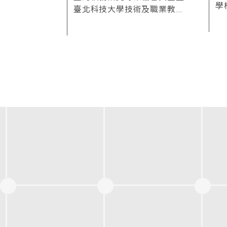
學
臺北科技大學技術及職業教育
研究所共同辦理之「2026年臺
灣校務研究專業協會主題講座
—建構校務智能：開發IRIS系
統的經驗與啟示」